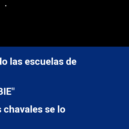
.
do las escuelas de
IE"
s chavales se lo