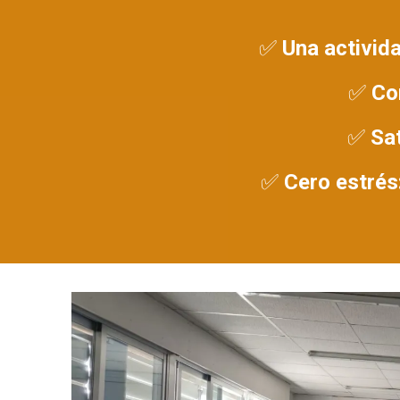
✅ Una activida
✅ Con
✅ Sat
✅ Cero estrés: