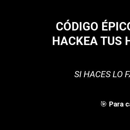
CÓDIGO ÉPIC
HACKEA TUS H
SI HACES LO 
🎯 Para c