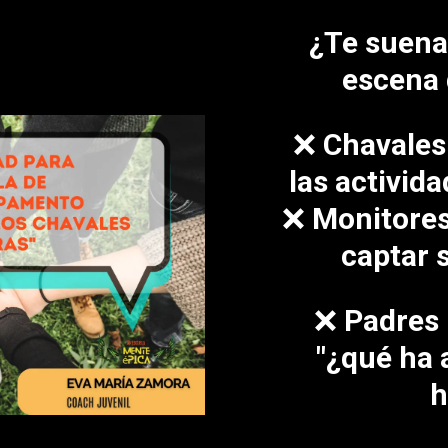
¿Te suena 
escena 
❌ Chavales
las activid
❌ Monitores
captar 
❌ Padres
"¿qué ha 
h