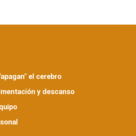
"apagan" el cerebro
limentación y descanso
equipo
rsonal