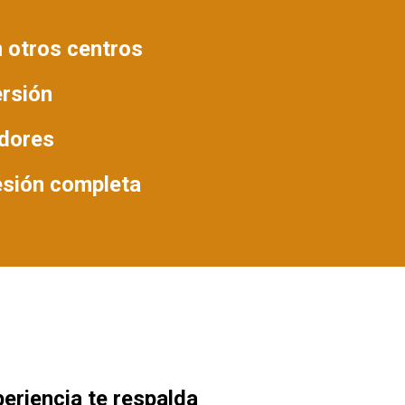
n otros centros
ersión
adores
sesión completa
eriencia te respalda