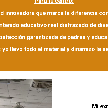
Para tu centro:
d innovadora que marca la diferencia co
tenido educativo real disfrazado de div
isfacción garantizada de padres y educ
 yo llevo todo el material y dinamizo la 
Mi exp