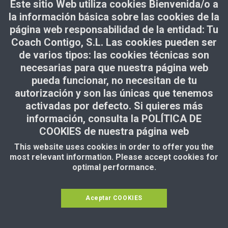
Este sitio Web utiliza cookies Bienvenida/o a
mucho mejor.
la información básica sobre las cookies de la
EMILIO
, padre de Daniela (19 años)
página web responsabilidad de la entidad: Tu
Coach Contigo, S.L. Las cookies pueden ser
de varios tipos: las cookies técnicas son
necesarias para que nuestra página web
pueda funcionar, no necesitan de tu
autorización y son las únicas que tenemos
activadas por defecto. Si quieres más
información, consulta la POLÍTICA DE
Mi
hija Sofía
había pasado por un momento muy
COOKIES de nuestra página web
difícil; decidió dejar los estudios porque se sentía
completamente perdida y sin motivación. Estaba en
This website uses cookies in order to offer you the
un punto en el que no sabía qué quería hacer con su
most relevant information. Please accept cookies for
vida y eso le generaba mucha ansiedad. Al principio,
optimal performance.
dudé si trabajar con Eva María podría ayudarle ya
que no sabía en qué consistía el trabajo de una
coach. Mi hija había asistido ya a 2 psicólogos pero
Aceptar COOKIES
no conseguía salir del bucle y seguía encerrada en
su habitación sin motivación.