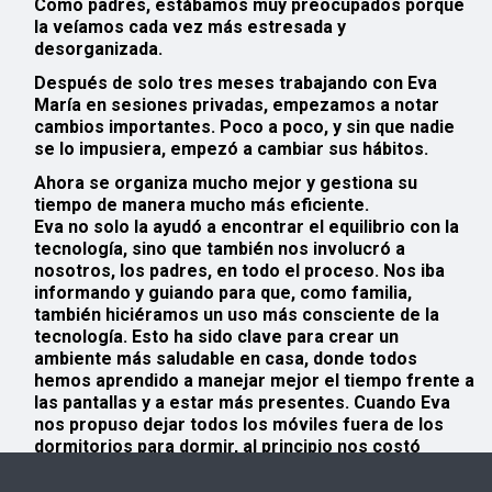
Como padres, estábamos muy preocupados porque
la veíamos cada vez más estresada y
desorganizada.
Después de solo tres meses trabajando con Eva
María en sesiones privadas, empezamos a notar
cambios importantes. Poco a poco, y sin que nadie
se lo impusiera, empezó a cambiar sus hábitos.
Ahora se organiza mucho mejor y gestiona su
tiempo de manera mucho más eficiente.
Eva no solo la ayudó a encontrar el equilibrio con la
tecnología, sino que también nos involucró a
nosotros, los padres, en todo el proceso. Nos iba
informando y guiando para que, como familia,
también hiciéramos un uso más consciente de la
tecnología. Esto ha sido clave para crear un
ambiente más saludable en casa, donde todos
hemos aprendido a manejar mejor el tiempo frente a
las pantallas y a estar más presentes. Cuando Eva
nos propuso dejar todos los móviles fuera de los
dormitorios para dormir, al principio nos costó
mucho, pero sin duda, nos ha ayudado a todos. Ha
mejorado la conexión en familia y descansamos